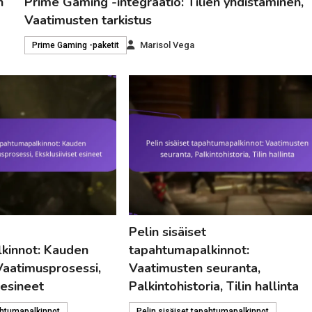
n
Prime Gaming -integraatio: Tilien yhdistäminen,
Vaatimusten tarkistus
Marisol Vega
Prime Gaming -paketit
Pelin sisäiset
kinnot: Kauden
tapahtumapalkinnot:
Vaatimusprosessi,
Vaatimusten seuranta,
 esineet
Palkintohistoria, Tilin hallinta
ahtumapalkinnot
Pelin sisäiset tapahtumapalkinnot