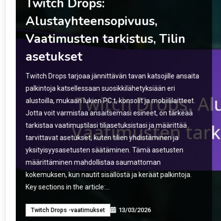
Prime Gaming -integraatio:
Tilien yhdistäminen,
Vaatimusten tarkistus
Prime Gaming -integraatio mahdollistaa käyttäjien
yhdistää Amazon Prime -tilinsä eri pelialustoihin, avaten
pääsyn eksklusiiviseen sisältöön ja etuihin, kuten
ilmaiset pelinsisäiset esineet ja tilaukset. Linkittämällä
Prime Gaming -tilisi alustoihin kuten Twitch ja
PlayStation, voit helposti käyttää näitä etuja
yksinkertaisen asetuksen avulla. Key sections in the
article: Toggle What is Prime Gaming Integration?
Definition and purpose of…
13/03/2026
Prime Gaming -paketit