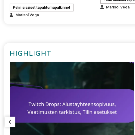
Marisol Vega
Pelin sisäiset tapahtumapalkinnot
Marisol Vega
HIGHLIGHT