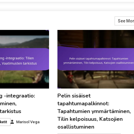
See Mo
 -integraatio:
Pelin sisäiset
äminen,
tapahtumapalkinnot:
tarkistus
Tapahtumien ymmärtäminen,
Tilin kelpoisuus, Katsojien
Marisol Vega
ketit
osallistuminen