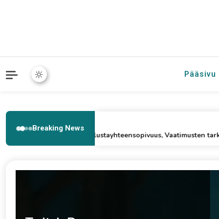
Pääsivu
13/03/2026
Breaking News
Twitch Drops: Alustayhteensopivuus, Vaatimusten tarkistus, Til