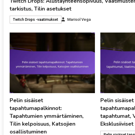
Twitch Drops: Alustayhteensopivuus, Vaatimuste
tarkistus, Tilin asetukset
Marisol Vega
Twitch Drops -vaatimukset
Pelin sisäiset
Pelin sisäiset
tapahtumapalkinnot:
tapahtumapal
Tapahtumien ymmärtäminen,
tapahtumat, 
Tilin kelpoisuus, Katsojien
Eksklusiiviset
osallistuminen
Pelin sisäiset tap