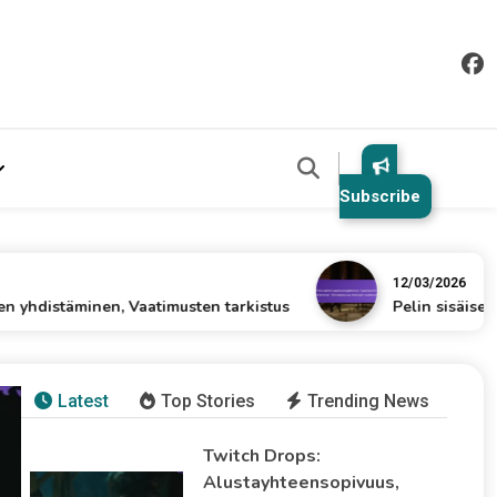
Subscribe
12/03/2026
äminen, Vaatimusten tarkistus
Pelin sisäiset tapahtu
Latest
Top Stories
Trending News
Twitch Drops:
Alustayhteensopivuus,