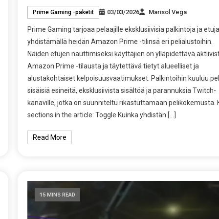
03/03/2026
Marisol Vega
Prime Gaming -paketit
Prime Gaming tarjoaa pelaajille eksklusiivisia palkintoja ja etuj
yhdistämällä heidän Amazon Prime -tilinsä eri pelialustoihin.
Näiden etujen nauttimiseksi käyttäjien on ylläpidettävä aktiivis
Amazon Prime -tilausta ja täytettävä tietyt alueelliset ja
alustakohtaiset kelpoisuusvaatimukset. Palkintoihin kuuluu pel
sisäisiä esineitä, eksklusiivista sisältöä ja parannuksia Twitch-
kanaville, jotka on suunniteltu rikastuttamaan pelikokemusta. 
sections in the article: Toggle Kuinka yhdistän […]
Read More
15 MINS READ