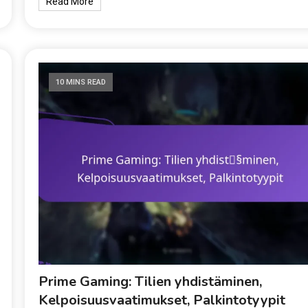
Read More
10 MINS READ
Prime Gaming: Tilien yhdistäminen,
Kelpoisuusvaatimukset, Palkintotyypit