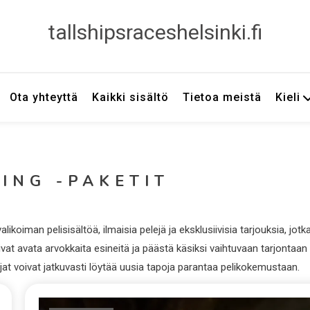
tallshipsraceshelsinki.fi
Ota yhteyttä
Kaikki sisältö
Tietoa meistä
Kieli
ING -PAKETIT
koiman pelisisältöä, ilmaisia pelejä ja eksklusiivisia tarjouksia, jotk
ivat avata arvokkaita esineitä ja päästä käsiksi vaihtuvaan tarjontaan
ajat voivat jatkuvasti löytää uusia tapoja parantaa pelikokemustaan.