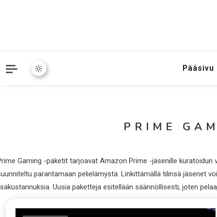
Pääsivu
PRIME GAM
rime Gaming -paketit tarjoavat Amazon Prime -jäsenille kuratoidun vali
uunniteltu parantamaan pelielämystä. Linkittämällä tilinsä jäsenet vo
isäkustannuksia. Uusia paketteja esitellään säännöllisesti, joten pela