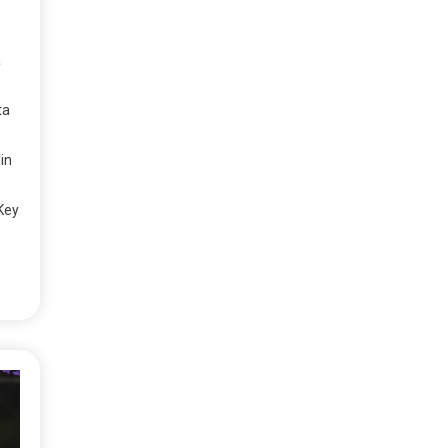
a
ta
in
Key