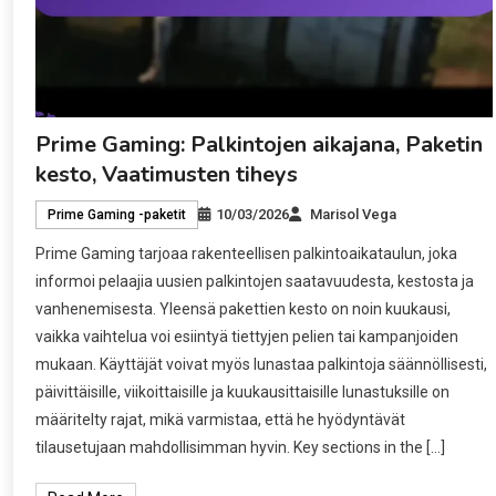
Prime Gaming: Palkintojen aikajana, Paketin
kesto, Vaatimusten tiheys
10/03/2026
Marisol Vega
Prime Gaming -paketit
Prime Gaming tarjoaa rakenteellisen palkintoaikataulun, joka
informoi pelaajia uusien palkintojen saatavuudesta, kestosta ja
vanhenemisesta. Yleensä pakettien kesto on noin kuukausi,
vaikka vaihtelua voi esiintyä tiettyjen pelien tai kampanjoiden
mukaan. Käyttäjät voivat myös lunastaa palkintoja säännöllisesti,
päivittäisille, viikoittaisille ja kuukausittaisille lunastuksille on
määritelty rajat, mikä varmistaa, että he hyödyntävät
tilausetujaan mahdollisimman hyvin. Key sections in the […]