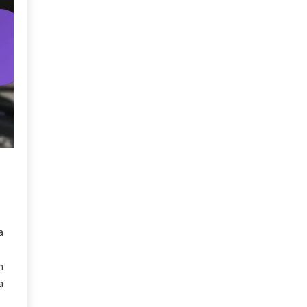
a
n
a