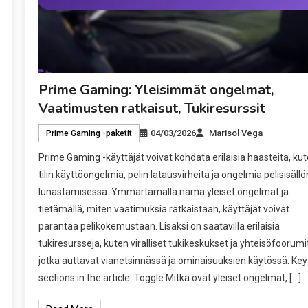
Prime Gaming: Yleisimmät ongelmat,
Vaatimusten ratkaisut, Tukiresurssit
04/03/2026
Marisol Vega
Prime Gaming -paketit
Prime Gaming -käyttäjät voivat kohdata erilaisia haasteita, ku
tilin käyttöongelmia, pelin latausvirheitä ja ongelmia pelisisällö
lunastamisessa. Ymmärtämällä nämä yleiset ongelmat ja
tietämällä, miten vaatimuksia ratkaistaan, käyttäjät voivat
parantaa pelikokemustaan. Lisäksi on saatavilla erilaisia
tukiresursseja, kuten viralliset tukikeskukset ja yhteisöfoorumit
jotka auttavat vianetsinnässä ja ominaisuuksien käytössä. Key
sections in the article: Toggle Mitkä ovat yleiset ongelmat, […]