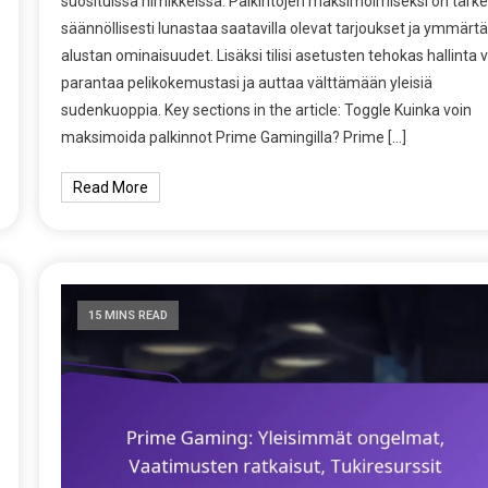
suosituissa nimikkeissä. Palkintojen maksimoimiseksi on tärk
säännöllisesti lunastaa saatavilla olevat tarjoukset ja ymmärt
alustan ominaisuudet. Lisäksi tilisi asetusten tehokas hallinta v
parantaa pelikokemustasi ja auttaa välttämään yleisiä
sudenkuoppia. Key sections in the article: Toggle Kuinka voin
maksimoida palkinnot Prime Gamingilla? Prime […]
Read More
15 MINS READ