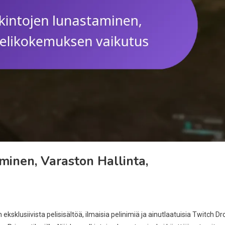
minen, Varaston Hallinta,
eksklusiivista pelisisältöä, ilmaisia pelinimiä ja ainutlaatuisia Twitch Dr