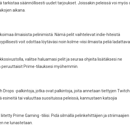
tä tarkistaa säännöllisesti uudet tarjoukset. Joissakin peleissä voi myös o
aikojen aikana.
koimaa ilmaisista pelinimistä. Nämä pelit vaihtelevat indie-hiteistä
illisesti voit odottaa löytäväsi noin kolme-viisi ilmaista peliä ladattava
osivustolla, valitse haluamasi pelit ja seuraa ohjeita lisätäksesi ne
kka peruuttaisit Prime-tilauksesi myöhemmin.
rops -palkintoja, jotka ovat palkintoja, joita annetaan tiettyjen Twitch
 esineitä tai valuuttaa suosituissa peleissä, kannustaen katsojia
itetty Prime Gaming -tiliisi. Pidä silmällä pelinkehittäjien ja striimaajien
ten ne lunastetaan.