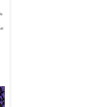
le
dat