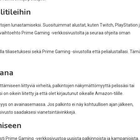
itileihin
intojen lunastamiseksi. Suosituimmat alustat, kuten Twitch, PlayStation 
it” -vaihtoehto Prime Gaming -verkkosivustolta ja seuraa ohjeita oman
la tiliasetuksesi sekä Prime Gaming -sivustolla että pelialustallasi. Täm
kana
ittämiseen liittyviä virheitä, palkintojen näkymättömyyttä pelissäsi tai
on oikein liitetty ja että olet kirjautunut oikealle Amazon-tilille.
lisyys on avainasemassa. Jos palkinto ei näy kohtuullisen ajan jälkeen,
sivusto saadaksesi vianetsintävinkkejä.
miseen
ti Prime Gaming -verkkosivustoa uusista palkinnoista ja kampanjoista.