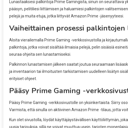
Lunastaaksesi palkintoja Prime Gamingista, sinun on seurattava yk
pääsyn, pelitiliesi liittämisen ja haluamiesi palkintojen valitsemisen. K
pelejä ja muita etuja, jotka liittyvät Amazon Prime -jäsenyyteesi.
Vaiheittainen prosessi palkintojen
Aloita vierailemalla Prime Gaming -verkkosivustolla ja kirjautumalla
palkintoja, jotka voivat sisältää ilmaisia pelejä, pelin sisäisiä esine
seuraa ohjeita sen lunastamiseksi.
Palkinnon lunastamisen jälkeen saatat joutua seuraamaan lisäaskel
ja inventaarion tai ilmoitusten tarkistamisen uudelleen lisätyn sis
erityiset ohjeet.
Pääsy Prime Gaming -verkkosivust
Pääsy Prime Gaming -verkkosivustolle on yksinkertaista. Siirry os
Varmista, että sinulla on aktiivinen Amazon Prime -tilaus, jotta voi
Kun olet sivustolla, löydät käyttäjäystävällisen käyttöliittymän, jok
uusia tarjouksia, sillä ne voivat muuttua usein, tarjoten monenlaisia