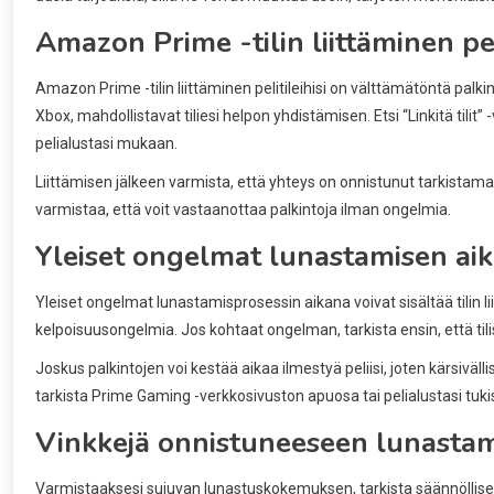
Amazon Prime -tilin liittäminen pel
Amazon Prime -tilin liittäminen pelitileihisi on välttämätöntä palk
Xbox, mahdollistavat tiliesi helpon yhdistämisen. Etsi “Linkitä til
pelialustasi mukaan.
Liittämisen jälkeen varmista, että yhteys on onnistunut tarkistamal
varmistaa, että voit vastaanottaa palkintoja ilman ongelmia.
Yleiset ongelmat lunastamisen ai
Yleiset ongelmat lunastamisprosessin aikana voivat sisältää tilin li
kelpoisuusongelmia. Jos kohtaat ongelman, tarkista ensin, että tilisi 
Joskus palkintojen voi kestää aikaa ilmestyä peliisi, joten kärsiväl
tarkista Prime Gaming -verkkosivuston apuosa tai pelialustasi tuki
Vinkkejä onnistuneeseen lunasta
Varmistaaksesi sujuvan lunastuskokemuksen, tarkista säännöllises