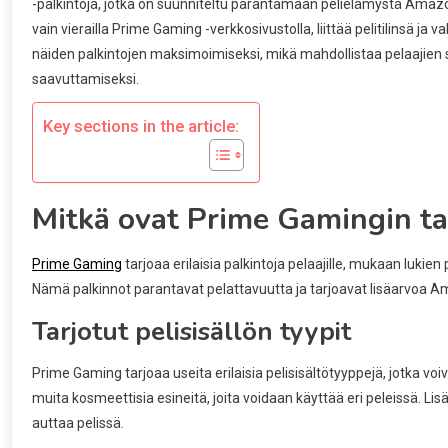
-palkintoja, jotka on suunniteltu parantamaan pelielämystä Amazon 
vain vierailla Prime Gaming -verkkosivustolla, liittää pelitilinsä j
näiden palkintojen maksimoimiseksi, mikä mahdollistaa pelaajien s
saavuttamiseksi.
Key sections in the article:
Mitkä ovat Prime Gamingin ta
Prime Gaming
tarjoaa erilaisia palkintoja pelaajille, mukaan lukien p
Nämä palkinnot parantavat pelattavuutta ja tarjoavat lisäarvoa Ama
Tarjotut pelisisällön tyypit
Prime Gaming tarjoaa useita erilaisia pelisisältötyyppejä, jotka vo
muita kosmeettisia esineitä, joita voidaan käyttää eri peleissä. Lisä
auttaa pelissä.