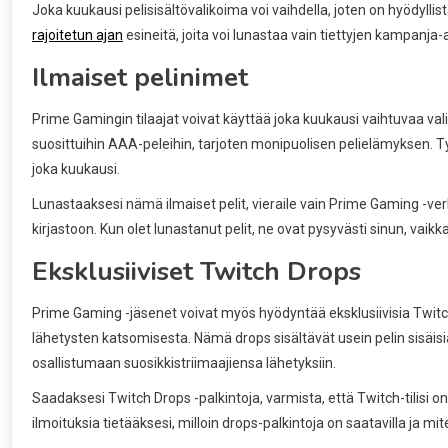
Joka kuukausi pelisisältövalikoima voi vaihdella, joten on hyödyllis
rajoitetun ajan
esineitä, joita voi lunastaa vain tiettyjen kampanja-
Ilmaiset pelinimet
Prime Gamingin tilaajat voivat käyttää joka kuukausi vaihtuvaa vali
suosittuihin AAA-peleihin, tarjoten monipuolisen pelielämyksen. Tyyp
joka kuukausi.
Lunastaaksesi nämä ilmaiset pelit, vieraile vain Prime Gaming -verkk
kirjastoon. Kun olet lunastanut pelit, ne ovat pysyvästi sinun, vai
Eksklusiiviset Twitch Drops
Prime Gaming -jäsenet voivat myös hyödyntää eksklusiivisia Twitch D
lähetysten katsomisesta. Nämä drops sisältävät usein pelin sisäisiä
osallistumaan suosikkistriimaajiensa lähetyksiin.
Saadaksesi Twitch Drops -palkintoja, varmista, että Twitch-tilisi on li
ilmoituksia tietääksesi, milloin drops-palkintoja on saatavilla ja mi