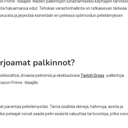
Prime -tilaajille. Näiden palkintojen lunastamiseksi käyttäjien tarvitse
a valita haluamansa edut. Tehokas varastonhallinta on ratkaisevan tärkeää
eurata ja järjestää esineitään eri peleissä optimoidun pelielämyksen
rjoamat palkinnot?
elisisältöä, ilmaisia pelinimiä ja eksklusiivisia
Twitch Drops
-palkintoja.
zon Prime -tilaajille.
ivat parantaa pelielämystäsi. Tämä sisältää skinejä, hahmoja, aseita ja
ksi pelaajat voivat saada pelin sisäistä valuuttaa tai boosteja, jotka voiv