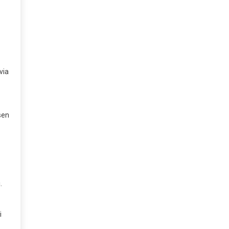
via
sen
.
i