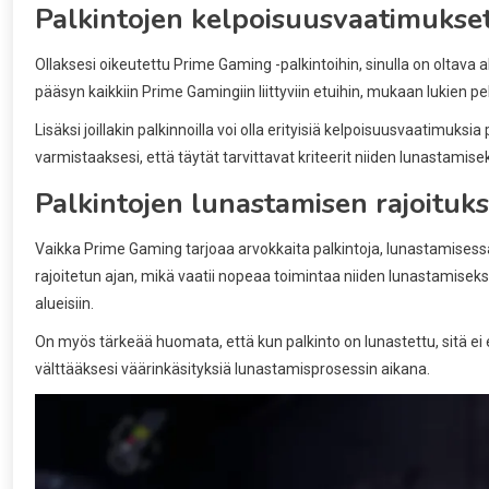
Palkintojen kelpoisuusvaatimukse
Ollaksesi oikeutettu Prime Gaming -palkintoihin, sinulla on oltava 
pääsyn kaikkiin Prime Gamingiin liittyviin etuihin, mukaan lukien pel
Lisäksi joillakin palkinnoilla voi olla erityisiä kelpoisuusvaatimuk
varmistaaksesi, että täytät tarvittavat kriteerit niiden lunastamisek
Palkintojen lunastamisen rajoituks
Vaikka Prime Gaming tarjoaa arvokkaita palkintoja, lunastamisessa
rajoitetun ajan, mikä vaatii nopeaa toimintaa niiden lunastamiseksi. L
alueisiin.
On myös tärkeää huomata, että kun palkinto on lunastettu, sitä ei e
välttääksesi väärinkäsityksiä lunastamisprosessin aikana.