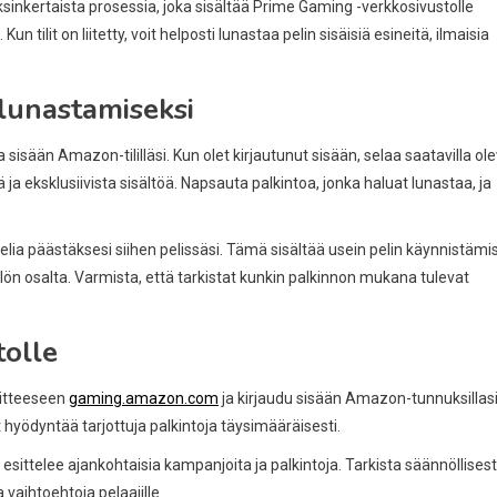
sinkertaista prosessia, joka sisältää Prime Gaming -verkkosivustolle
un tilit on liitetty, voit helposti lunastaa pelin sisäisiä esineitä, ilmaisia
 lunastamiseksi
 sisään Amazon-tililläsi. Kun olet kirjautunut sisään, selaa saatavilla ole
itä ja eksklusiivista sisältöä. Napsauta palkintoa, jonka haluat lunastaa, ja
ia päästäksesi siihen pelissäsi. Tämä sisältää usein pelin käynnistämi
ällön osalta. Varmista, että tarkistat kunkin palkinnon mukana tulevat
olle
oitteeseen
gaming.amazon.com
ja kirjaudu sisään Amazon-tunnuksillasi
t hyödyntää tarjottuja palkintoja täysimääräisesti.
a esittelee ajankohtaisia kampanjoita ja palkintoja. Tarkista säännöllisest
 vaihtoehtoja pelaajille.