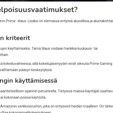
elpoisuusvaatimukset?
n Prime -tilaus. Lisäksi on olemassa erityisiä alueellisia ja alustakohtai
 kriteerit
jen käyttämiseksi. Tämä tilaus voidaan hankkia kuukausi- tai
ttain.
kä kokeiluvaiheessa, sillä kokeilujäsenyydet eivät oikeuta Prime Gaming 
a välttämään pääsyn keskeytyksiä.
ingin käyttämisessä
maantieteellisen sijainnin perusteella. Tietyissä maissa käyttäjät saattav
tai kokonaan poissa käytöstä.
a Amazonin verkkosivuston, joka on erityisesti heidän maalleen. On tärk
aikuttaa kokonaispelikokemukseen.