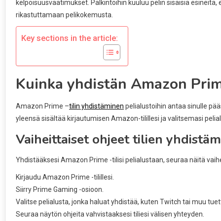
kelpoisuusvaatimukset. Palkintoihin kuuluu pelin sisäisiä esineitä, 
rikastuttamaan pelikokemusta.
Key sections in the article:
Kuinka yhdistän Amazon Prime 
Amazon Prime –
tilin yhdistäminen
pelialustoihin antaa sinulle pääs
yleensä sisältää kirjautumisen Amazon-tilillesi ja valitsemasi pelialus
Vaiheittaiset ohjeet tilien yhdistäm
Yhdistääksesi Amazon Prime -tilisi pelialustaan, seuraa näitä vaihe
Kirjaudu Amazon Prime -tilillesi.
Siirry Prime Gaming -osioon.
Valitse pelialusta, jonka haluat yhdistää, kuten Twitch tai muu tuet
Seuraa näytön ohjeita vahvistaaksesi tiliesi välisen yhteyden.