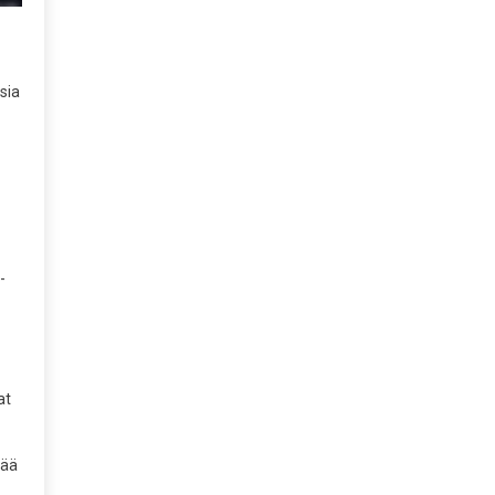
sia
-
at
eää