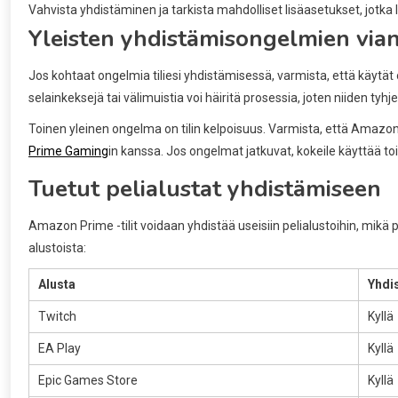
Vahvista yhdistäminen ja tarkista mahdolliset lisäasetukset, jotka l
Yleisten yhdistämisongelmien vian
Jos kohtaat ongelmia tiliesi yhdistämisessä, varmista, että käytät o
selainkeksejä tai välimuistia voi häiritä prosessia, joten niiden tyh
Toinen yleinen ongelma on tilin kelpoisuus. Varmista, että Amazon 
Prime Gaming
in kanssa. Jos ongelmat jatkuvat, kokeile käyttää tois
Tuetut pelialustat yhdistämiseen
Amazon Prime -tilit voidaan yhdistää useisiin pelialustoihin, mikä
alustoista:
Alusta
Yhdi
Twitch
Kyllä
EA Play
Kyllä
Epic Games Store
Kyllä