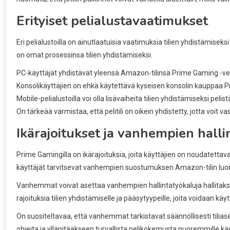
Erityiset pelialustavaatimukset
Eri pelialustoilla on ainutlaatuisia vaatimuksia tilien yhdistämiseks
on omat prosessinsa tilien yhdistämiseksi.
PC-käyttäjät yhdistävät yleensä Amazon-tilinsä Prime Gaming -ve
Konsolikäyttäjien on ehkä käytettävä kyseisen konsolin kauppaa P
Mobile-pelialustoilla voi olla lisävaiheita tilien yhdistämiseksi pelist
On tärkeää varmistaa, että pelitili on oikein yhdistetty, jotta voit v
Ikärajoitukset ja vanhempien halli
Prime Gamingilla on ikärajoituksia, joita käyttäjien on noudatettava
käyttäjät tarvitsevat vanhempien suostumuksen Amazon-tilin lu
Vanhemmat voivat asettaa vanhempien hallintatyökaluja hallitak
rajoituksia tilien yhdistämiselle ja pääsytyypeille, joita voidaan käyt
On suositeltavaa, että vanhemmat tarkistavat säännöllisesti tiliase
ohjeita ja ylläpitääkseen turvallista pelikokemusta nuoremmille käyt