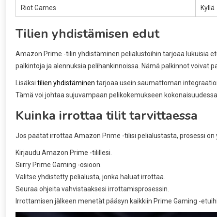
Riot Games
Kyllä
Tilien yhdistämisen edut
Amazon Prime -tilin yhdistäminen pelialustoihin tarjoaa lukuisia etu
palkintoja ja alennuksia pelihankinnoissa. Nämä palkinnot voivat 
Lisäksi
tilien yhdistäminen
tarjoaa usein saumattoman integraation al
Tämä voi johtaa sujuvampaan pelikokemukseen kokonaisuudessa
Kuinka irrottaa tilit tarvittaessa
Jos päätät irrottaa Amazon Prime -tilisi pelialustasta, prosessi on
Kirjaudu Amazon Prime -tilillesi.
Siirry Prime Gaming -osioon.
Valitse yhdistetty pelialusta, jonka haluat irrottaa.
Seuraa ohjeita vahvistaaksesi irrottamisprosessin.
Irrottamisen jälkeen menetät pääsyn kaikkiin Prime Gaming -etuihin