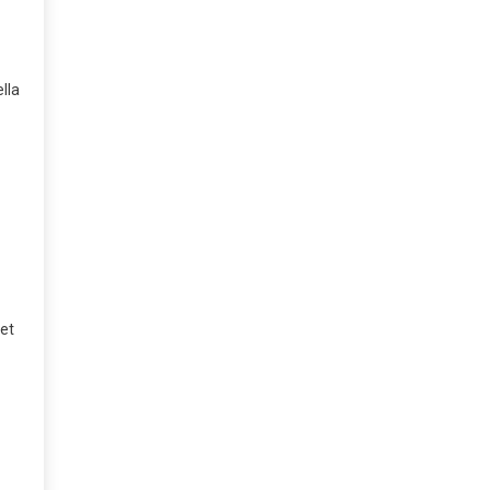
lla
set