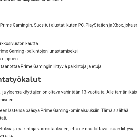
i Prime Gamingiin. Suositut alustat, kuten PC, PlayStation ja Xbox, jokaise
rkkosivuston kautta.
rime Gaming -palkintojen lunastamiseksi.
ä riippuen.
astaanottaa Prime Gamingiin liittyviä palkintoja ja etuja.
ntatyökalut
, ja yleensä käyttäjien on oltava vähintään 13-vuotiaita. Alle tämän ikäi
omiseen.
seen lastensa pääsyä Prime Gaming -ominaisuuksiin. Tämä sisältää
tää.
tuksia ja palkintoja varmistaakseen, että ne noudattavat ikään liittyviä
täjille.