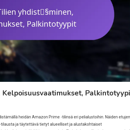
 Kelpoisuusvaatimukset, Palkintotyypi
hdistämällä heidän Amazon Prime -tilinsä eri pelialustoihin. Näiden etuje
ilausta ja täytettävä tietyt alueelliset ja alustakohtaiset