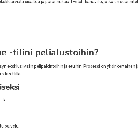
eksklusiivista sisältöä ja parannuksia Twitch-kanaville, jotka on suunnite
-tilini pelialustoihin?
yn eksklusiivisiin pelipalkintoihin ja etuihin. Prosessi on yksinkertainen j
tan tilille.
iseksi
ita:
tu palvelu.