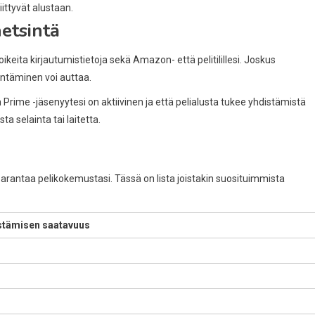
iittyvät alustaan.
etsintä
ikeita kirjautumistietoja sekä Amazon- että pelitilillesi. Joskus
jentäminen voi auttaa.
Prime -jäsenyytesi on aktiivinen ja että pelialusta tukee yhdistämistä
ta selainta tai laitetta.
 parantaa pelikokemustasi. Tässä on lista joistakin suosituimmista
stämisen saatavuus