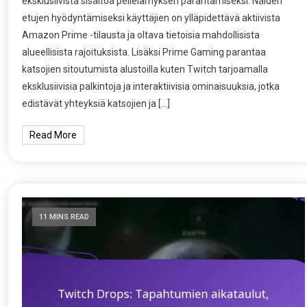
eksklusiivista sisältöä pelielämyksen parantamiseksi. Näiden
etujen hyödyntämiseksi käyttäjien on ylläpidettävä aktiivista
Amazon Prime -tilausta ja oltava tietoisia mahdollisista
alueellisista rajoituksista. Lisäksi Prime Gaming parantaa
katsojien sitoutumista alustoilla kuten Twitch tarjoamalla
eksklusiivisia palkintoja ja interaktiivisia ominaisuuksia, jotka
edistävät yhteyksiä katsojien ja […]
Read More
11 MINS READ