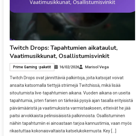
Twitch Drops: Tapahtumien aikataulut,
Vaatimusikkunat, Osallistumisvinkit
16/02/2026
Marisol Vega
Prime Gaming -paketit
Twitch Drops ovat jännittäviä palkintoja, joita katsojat voivat
ansaita katsomalla tiettyjä striimejä Twitchissä, mikä lisää
sitoutumista live-tapahtumien aikana. Vuoden aikana on useita
tapahtumia, joten fanien on tärkeää pysyä ajan tasalla erityisistä
päivämääristä ja vaatimuksista varmistaakseen, etteivät he jää
paitsi arvokkaista pelinsisäisistä palkinnoista. Osallistuminen
näihin tapahtumiin ei ainoastaan tarjoa kannustimia, vaan myös
rikastuttaa kokonaisvaltaista katselukokemusta. Key […]