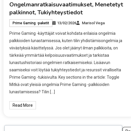
Ongelmanratkaisuvaatimukset, Menetetyt
palkinnot, Tukiyhteystiedot
13/02/2026
Marisol Vega
Prime Gaming -paketit
Prime Gaming -käyttäjät voivat kohdata erilaisia ongelmia
palkkioiden lunastamisessa, kuten tilin yhdistämisongelmia ja
viivästyksiä käsittelyssä. Jos olet jäänyt ilman palkkioita, on
tärkeää ymmärtää kelpoisuusvaatimukset ja tarkistaa
lunastushistoriasi ongelmien ratkaisemiseksi. Lisäavun
saamiseksi voit löytää tukiyhteystiedot ja resurssit viralliselta
Prime Gaming -tukisivulta. Key sections in the article: Toggle
Mitkä ovat yleisiä ongelmia Prime Gaming -palkkioiden
lunastamisessa? Tilin […]
Read More