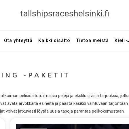
tallshipsraceshelsinki.fi
Ota yhteyttä
Kaikki sisältö
Tietoa meistä
Kieli
ING -PAKETIT
koiman pelisisältöä, ilmaisia pelejä ja eksklusiivisia tarjouksia, jotk
ivat avata arvokkaita esineitä ja päästä käsiksi vaihtuvaan tarjontaan
ajat voivat jatkuvasti löytää uusia tapoja parantaa pelikokemustaan.