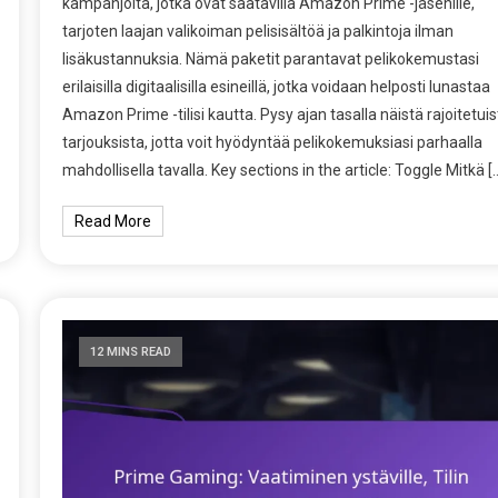
kampanjoita, jotka ovat saatavilla Amazon Prime -jäsenille,
tarjoten laajan valikoiman pelisisältöä ja palkintoja ilman
lisäkustannuksia. Nämä paketit parantavat pelikokemustasi
erilaisilla digitaalisilla esineillä, jotka voidaan helposti lunastaa
Amazon Prime -tilisi kautta. Pysy ajan tasalla näistä rajoitetuis
tarjouksista, jotta voit hyödyntää pelikokemuksiasi parhaalla
mahdollisella tavalla. Key sections in the article: Toggle Mitkä [
Read More
12 MINS READ