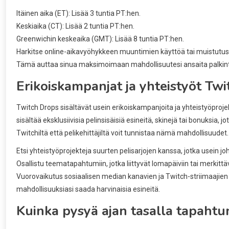
Itäinen aika (ET): Lisää 3 tuntia PT:hen.
Keskiaika (CT): Lisää 2 tuntia PT:hen.
Greenwichin keskeaika (GMT): Lisää 8 tuntia PT:hen.
Harkitse online-aikavyöhykkeen muuntimien käyttöä tai muistutust
Tämä auttaa sinua maksimoimaan mahdollisuutesi ansaita palkint
Erikoiskampanjat ja yhteistyöt Twi
Twitch Drops sisältävät usein erikoiskampanjoita ja yhteistyöproj
sisältää eksklusiivisia pelinsisäisiä esineitä, skinejä tai bonuksia, j
Twitchiltä että pelikehittäjiltä voit tunnistaa nämä mahdollisuudet.
Etsi yhteistyöprojekteja suurten pelisarjojen kanssa, jotka usein joh
Osallistu teematapahtumiin, jotka liittyvät lomapäiviin tai merkittä
Vuorovaikutus sosiaalisen median kanavien ja Twitch-striimaajien 
mahdollisuuksiasi saada harvinaisia esineitä.
Kuinka pysyä ajan tasalla tapahtu