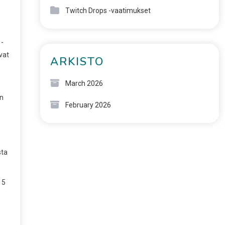
Twitch Drops -vaatimukset
 -
ivat
ARKISTO
March 2026
ön
February 2026
sta
15