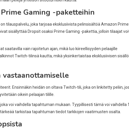
 Prime Gaming -paketteihin
n tilauspalvelu, joka tarjoaa eksklusiivista pelinsisältöä Amazon Prime
ivat sisällyttää Dropsit osaksi Prime Gaming -pakettia, jolloin tilaajat vo
at saatavilla vain rajoitetun ajan, mikä luo kiireellisyyden pelaajille
kinnot Twitch-tilinsä kautta, mikä yksinkertaistaa eksklusiivisen sisäll
 vastaanottamiselle
rit. Ensinnäkin heidän on oltava Twitch-tili, joka on linkitetty peliin, jo
itetään oikein pelaajan tilille.
, joka voi vaihdella tapahtuman mukaan. Tyypillisesti tämä voi vaihdella 
n tärkeää tarkistaa tapahtuman tiedot tarkkojen vaatimusten osalta.
opsista