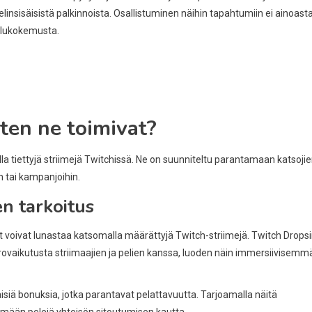
elinsisäisistä palkinnoista. Osallistuminen näihin tapahtumiin ei ainoast
selukokemusta.
ten ne toimivat?
lla tiettyjä striimejä Twitchissä. Ne on suunniteltu parantamaan katsoji
n tai kampanjoihin.
en tarkoitus
ajat voivat lunastaa katsomalla määrättyjä Twitch-striimejä. Twitch Drops
orovaikutusta striimaajien ja pelien kanssa, luoden näin immersiivisemm
äisiä bonuksia, jotka parantavat pelattavuutta. Tarjoamalla näitä
ämään pelejä yhteisön sitoutumisen kautta.