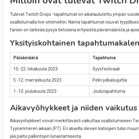
Milloin ovat tulevat Twitch 
Tulevat Twitch Drops -tapahtumat on aikataulutettu ympäri vuoden, 
osallistumalla live-striimeihin. Nämä tapahtumat osuvat tyypillisest
fanien on tärkeää pysyä tietoisina erityisistä päivämääristä ja ajois
Yksityiskohtainen tapahtumakalent
Päivämäärä
Tapahtuma
15.-22. lokakuuta 2023
Syysfestivaali
5.-12. marraskuuta 2023
Pelin julkaisujuhla
1.-10. joulukuuta 2023
Joulutapahtuma
Aikavyöhykkeet ja niiden vaikutus
Aikavyöhykkeet voivat merkittävästi vaikuttaa osallistumiseen Twit
Tyynenmeren aikaan (PT). Eri alueilla olevien katsojien tulisi muu
jää paitsi palkintojen lunastamisesta.