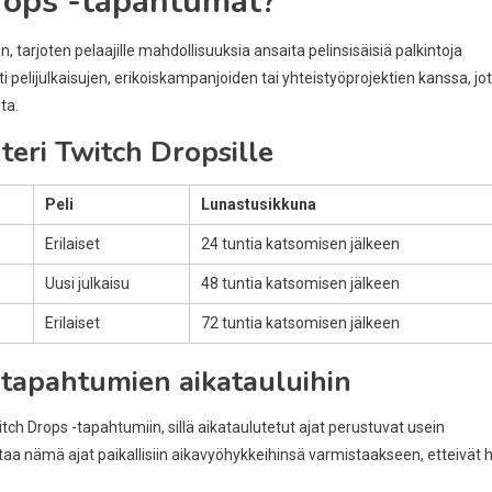
Drops -tapahtumat?
tarjoten pelaajille mahdollisuuksia ansaita pelinsisäisiä palkintoja
i pelijulkaisujen, erikoiskampanjoiden tai yhteistyöprojektien kanssa, jo
ta.
eri Twitch Dropsille
Peli
Lunastusikkuna
Erilaiset
24 tuntia katsomisen jälkeen
Uusi julkaisu
48 tuntia katsomisen jälkeen
Erilaiset
72 tuntia katsomisen jälkeen
 tapahtumien aikatauluihin
ch Drops -tapahtumiin, sillä aikataulutetut ajat perustuvat usein
ntaa nämä ajat paikallisiin aikavyöhykkeihinsä varmistaakseen, etteivät 