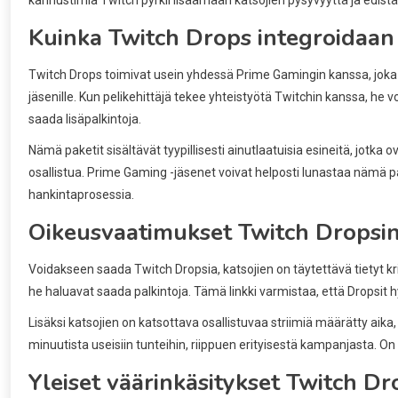
Kuinka Twitch Drops integroidaan
Twitch Drops toimivat usein yhdessä Prime Gamingin kanssa, joka o
jäsenille. Kun pelikehittäjä tekee yhteistyötä Twitchin kanssa, he vo
saada lisäpalkintoja.
Nämä paketit sisältävät tyypillisesti ainutlaatuisia esineitä, jotka ov
osallistua. Prime Gaming -jäsenet voivat helposti lunastaa nämä pal
hankintaprosessia.
Oikeusvaatimukset Twitch Dropsin
Voidakseen saada Twitch Dropsia, katsojien on täytettävä tietyt kritee
he haluavat saada palkintoja. Tämä linkki varmistaa, että Dropsit hyv
Lisäksi katsojien on katsottava osallistuvaa striimiä määrätty aika
minuutista useisiin tunteihin, riippuen erityisestä kampanjasta. O
Yleiset väärinkäsitykset Twitch Dr