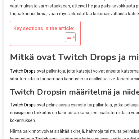
vaatimuksista varmistaakseen, etteivät he jää paitsi arvokkaista p
tarjoa kannustimia, vaan myös rikastuttaa kokonaisvaltaista kat
Key sections in the article:
Mitkä ovat Twitch Drops ja mi
Twitch Drops
ovat palkintoja, joita katsojat voivat ansaita katsoma
sitoutumista ja tarjoamaan kannustimia osallistua live-tapahtumii
Twitch Dropsin määritelmä ja niid
Twitch Drops
ovat pelinsisäisiä esineitä tai palkintoja, jotka pela
ensisijainen tarkoitus on kannustaa katsojien osallistumista ja vu
kokemuksen.
Nämä palkinnot voivat sisältää skinejä, hahmoja tai muita pelinsis
kannustimia Twitch pyrkii lisäämään katsojien pysyvyyttä ja edist