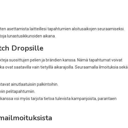
en asettamista laitteillesi tapahtumien aloitusaikojen seuraamiseksi.
oja lunastusikkunoiden aikana.
tch Dropsille
ekteja suosittujen pelien ja brändien kanssa. Nämä tapahtumat voivat
otka ovat saatavilla vain tietyillä aikarajoilla. Seuraamalla ilmoituksia sekä
tavat ainutlaatuisiin palkintoihin.
viin pelitapahtumiin.
kanssa voi myös tarjota tietoa tulevista kampanjoista, parantaen
mailmoituksista