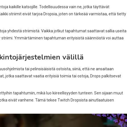
oja kaikille katsojille. Todellisuudessa vain ne, jotka täyttävät
kki striimit eivät tarjoa Dropsia, joten on tärkeää varmistaa, että tietty
toja yhdestä striimistä. Vaikka jotkut tapahtumat saattavat sallia useita
per striimi. Ymmärtäminen tapahtuman erityisistä säännöistä voi auttaa
intojärjestelmien välillä
sohjelmista tai pelinsisäisistä ostoista, siinä, että ne ansaitaan
t, jotka saattavat vaatia erityisiä toimia tai ostoja, Drops palkitsevat
 tiettyihin tapahtumiin, mikä luo kiireellisyyden tunteen. Sen sijaan muut
a, jotka eivät vanhene. Tämä tekee Twitch Dropsista ainutlaatuisen