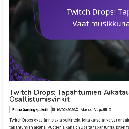
Twitch Drops: Tapahtumien Aikatau
Osallistumisvinkit
0
16/02/2026
Marisol Vega
Prime Gaming -paketit
Twitch Drops ovat jännittäviä palkintoja, joita katsojat voivat ansai
tapahtumien aikana. Vuoden aikana on useita tapahtumia, joten fan