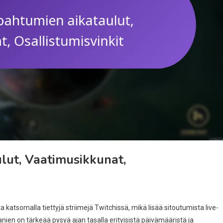
lut, Vaatimusikkunat,
ta katsomalla tiettyjä striimejä Twitchissä, mikä lisää sitoutumista live-
ien on tärkeää pysyä ajan tasalla erityisistä päivämääristä ja