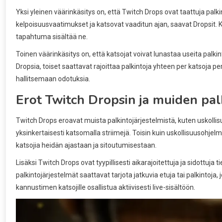
Yksi yleinen väärinkäsitys on, että Twitch Drops ovat taattuja palkint
kelpoisuusvaatimukset ja katsovat vaaditun ajan, saavat Dropsit. Kai
tapahtuma sisältää ne.
Toinen väärinkäsitys on, että katsojat voivat lunastaa useita palkin
Dropsia, toiset saattavat rajoittaa palkintoja yhteen per katsoja 
hallitsemaan odotuksia.
Erot Twitch Dropsin ja muiden palk
Twitch Drops eroavat muista palkintojärjestelmistä, kuten uskollisuu
yksinkertaisesti katsomalla striimejä. Toisin kuin uskollisuusohjelma
katsojia heidän ajastaan ja sitoutumisestaan.
Lisäksi Twitch Drops ovat tyypillisesti aikarajoitettuja ja sidottuja
palkintojärjestelmät saattavat tarjota jatkuvia etuja tai palkintoj
kannustimen katsojille osallistua aktiivisesti live-sisältöön.